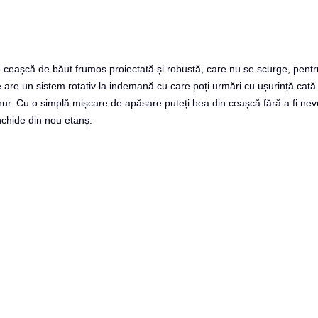
 o ceașcă de băut frumos proiectată și robustă, care nu se scurge, pentr
e are un sistem rotativ la indemană cu care poți urmări cu ușurință cată
nur.
Cu o simplă mișcare de apăsare puteți bea din ceașcă fără a fi nev
nchide din nou etanș.