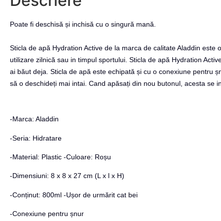
Descriere
Poate fi deschisă și inchisă cu o singură mană.
Sticla de apă Hydration Active de la marca de calitate Aladdin este
utilizare zilnică sau in timpul sportului.
Sticla de apă Hydration Activ
ai băut deja.
Sticla de apă este echipată și cu o conexiune pentru ș
să o deschideți mai intai.
Cand apăsați din nou butonul, acesta se i
-Marca: Aladdin
-Seria: Hidratare
-Material: Plastic -Culoare: Roșu
-Dimensiuni: 8 x 8 x 27 cm (L x l x H)
-Conținut: 800ml -Ușor de urmărit cat bei
-Conexiune pentru șnur