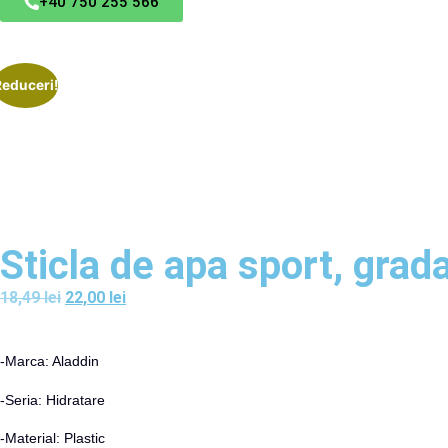
+40 750 255 566
Reduceri!
Sticla de apa sport, grad
18,49
lei
22,00
lei
-Marca: Aladdin
-Seria: Hidratare
-Material: Plastic