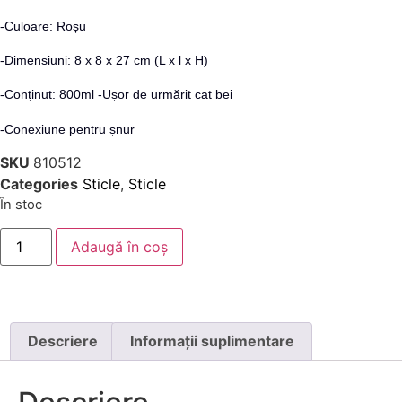
-Culoare: Roșu
-Dimensiuni: 8 x 8 x 27 cm (L x l x H)
-Conținut: 800ml -Ușor de urmărit cat bei
-Conexiune pentru șnur
SKU
810512
Categories
Sticle
,
Sticle
În stoc
Adaugă în coș
Descriere
Informații suplimentare