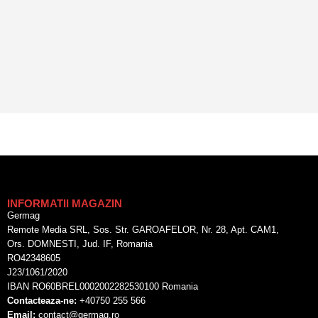
INFORMATII MAGAZIN
Germag
Remote Media SRL, Sos. Str. GAROAFELOR, Nr. 28, Apt. CAM1,
Ors. DOMNESTI, Jud. IF, Romania
RO42348605
J23/1061/2020
IBAN RO60BREL0002002282530100 Romania
Contacteaza-ne:
+40750 255 566
Email:
contact@germag.ro