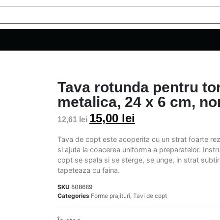
Tava rotunda pentru tor
metalica, 24 x 6 cm, no
15,00
lei
12,61
lei
Tava de copt este acoperita cu un strat foarte rez
si ajuta la coacerea uniforma a preparatelor. Instruc
copt se spala si se sterge, se unge, in strat subtir
tapeteaza cu faina.
SKU
808689
Categories
Forme prajituri
,
Tavi de copt