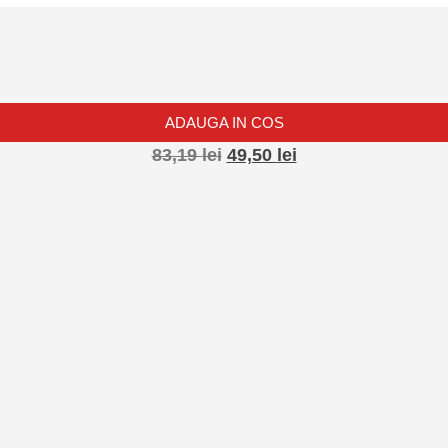
ADAUGA IN COS
83,19
lei
49,50
lei