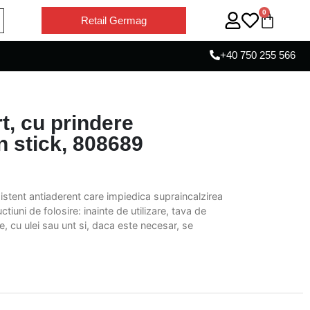
0
Retail Germag
+40 750 255 566
t, cu prindere
n stick, 808689
istent antiaderent care impiedica supraincalzirea
tiuni de folosire: inainte de utilizare, tava de
e, cu ulei sau unt si, daca este necesar, se