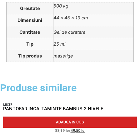
500 kg
Greutate
44 × 45 × 19 cm
Dimensiuni
Cantitate
Gel de curatare
Tip
25 ml
Tip produs
masstige
Produse similare
MIXTE
PANTOFAR INCALTAMINTE BAMBUS 2 NIVELE
ADAUGA IN COS
83,19
lei
49,50
lei