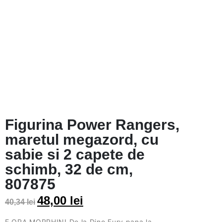
Figurina Power Rangers,
maretul megazord, cu
sabie si 2 capete de
schimb, 32 de cm,
807875
48,00
lei
40,34
lei
E ORA MORPHIN!
De la Dino Fury pana la