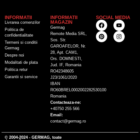
INFORMATII
INFORMATII
SOCIAL MEDIA
MAGAZIN
Livrarea comenzilor
Germag
Politica de
Remote Media SRL,
confidentialitate
Sos. Str.
Termeni si conditii
GAROAFELOR, Nr.
Germag
28, Apt. CAM1,
Despre noi
Ors. DOMNESTI,
Modalitati de plata
Jud. IF, Romania
Politica retur
RO42348605
Garantii si service
J23/1061/2020
IBAN
RO60BREL0002002282530100
Romania
Contacteaza-ne:
+40750 255 566
Email:
contact@germag.ro
© 2004-2024 - GERMAG, toate